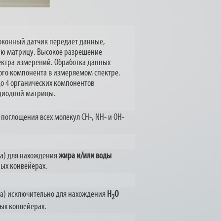
оконный датчик передает данные,
ную матрицу. Высокое разрешение
ектра измерений. Обработка данных
го компонента в измеряемом спектре.
до 4 органических компонентов
 диодной матрицы.
поглощения всех молекул CH-, NH- и OH-
ра) для нахождения
жира и/или воды
ных конвейерах.
ра) исключительно для нахождения
H
O
2
ных конвейерах.