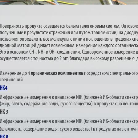
Поверхность продукта освещается белым галогеновым светом. Оптовол
полученные в результате отражения или путем трансмиссии, на диод
позволяет определить все молекулы с линии поглощения в пределах сп
диодной матрицей делает возможным измерение каждого органическо
Это в основном CH-, NH- и ОН- соединения. Одновременное измерение 
осуществляется с точностью до 2 nm благодаря высокому разрешению
Измерение до 4
органических компонентов
посредством спектрального 
соединений
HK4
Инфракрасные измерения в диапазоне NIR (ближней ИК-области спект
(жир, влага, содержание воды, сухого вещества) в продуктах на ленточ
HK 3
Инфракрасные измерения в диапазоне NIR (ближней ИК-области спект
(влажность, содержание воды, сухого вещества) в продуктах на ленточ
HK 8