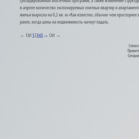
субсидированных ипотечных программ, а также изменение структур
в апреле количество экспонируемых элитных квартир и апартамент
жилья выросла на 0,2 кв. м.«Как известно, обычно чем просторнее 
ранее, когда цены на недвижимость начнут падать.
← Ctrl
1
2
3
4
5
→
Ctrl →
Статист
Приветс
Сегодня