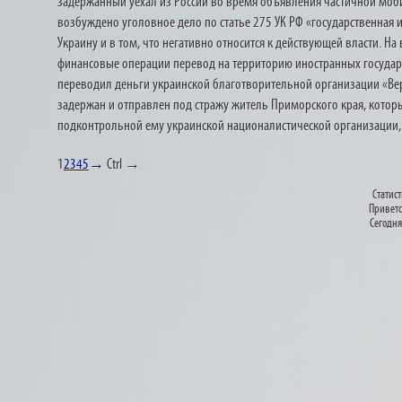
задержанный уехал из России во время объявления частичной моби
возбуждено уголовное дело по статье 275 УК РФ «государственная
Украину и в том, что негативно относится к действующей власти. Н
финансовые операции перевод на территорию иностранных государс
переводил деньги украинской благотворительной организации «Ве
задержан и отправлен под стражу житель Приморского края, котор
подконтрольной ему украинской националистической организации, 
1
2
3
4
5
→
Ctrl →
Статист
Приветс
Сегодня