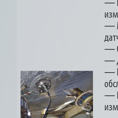
— Н
изм
— М
дат
— О
— Д
— Н
обс
— В
изм