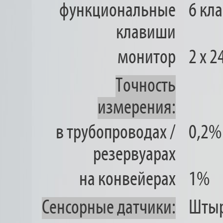
функциональные
6 кл
клавиши
монитор
2 х 
Точность
измерения:
в трубопроводах /
0,2%
резервуарах
на конвейерах
1%
Сенсорные датчики:
Штыр