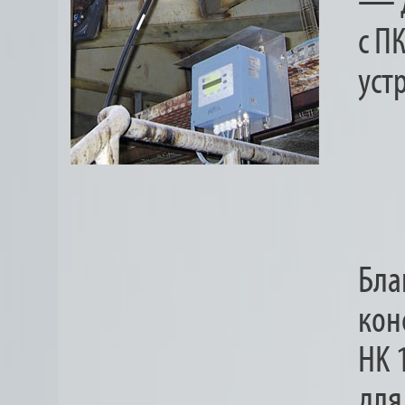
— Д
с П
уст
Бла
кон
HK 
для