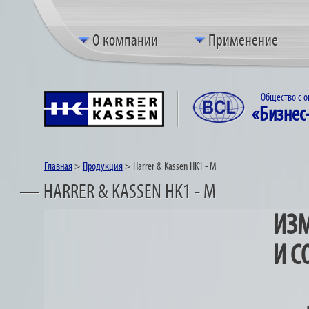
О компании
Применение
Общество с о
«Бизнес
Главная
>
Продукция
>
Harrer & Kassen HK1 - M
— HARRER & KASSEN HK1 - M
ИЗМ
И С